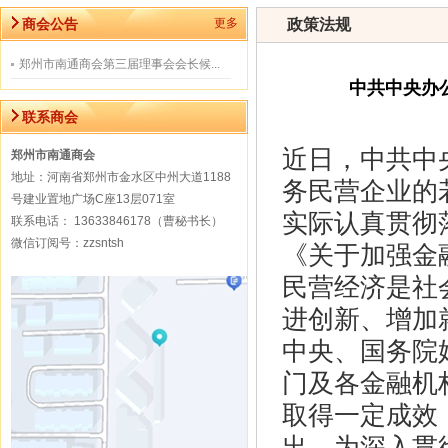
商会公告
更多
政策法规
郑州市南通商会第三届理事会会长候...
中共中央办
联系商会
近日，中共中
郑州市南通商会
地址：河南省郑州市金水区中州大道1188
务民营企业的
号建业置地广场C座13层071室
实际认真贯彻
联系电话： 13633846178（曹秘书长）
微信订阅号：zzsntsh
《关于加强金
民营经济是社
进创新、增加
中央、国务院
门及各金融机
取得一定成效
出。为深入贯