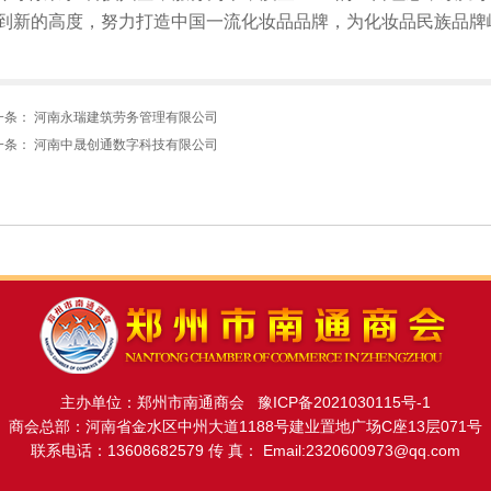
到新的高度，努力打造中国一流化妆品品牌，为化妆品民族品牌
一条：
河南永瑞建筑劳务管理有限公司
一条：
河南中晟创通数字科技有限公司
主办单位：郑州市南通商会
豫ICP备2021030115号-1
商会总部：河南省金水区中州大道1188号建业置地广场C座13层071号
联系电话：13608682579 传 真： Email:2320600973@qq.com