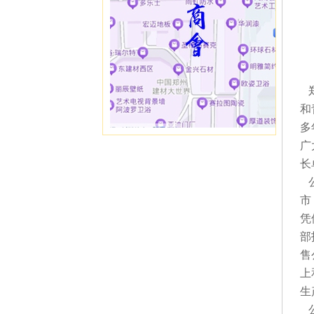
郑
和
多
广
长
公
市
凭
部
售
上
生
公