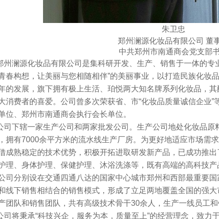
朱卫忠
郑州澜源化妆品有限公司 董
中共郑州市南通商会党支部
州澜源化妆品有限公司是集科研开发、生产、销售于一体的专业
青春构想，让美丽与您相随相伴”的美丽事业，以打造民族化妆
年的发展，旗下拥有极上生活、珀悦两大知名牌系列化妆品，其
大消费者的喜爱。公司曾多次荣获省、市“化妆品质量诚信企业”
单位、郑州市南通商会执行会长单位。
司下辖一家生产公司和两家批发公司。生产公司地处化妆品原
，拥有7000余平方米的流水线生产厂房。为更好地适应市场需
借成熟稳定的技术优势，积极开拓进取研发新产品，已成功推出
护理、身体护理、保健护理、沐浴洗涤等，既有高端的高科技产
公司分别设在交通四通八达的国家中心城市郑州和西部最重要国
和线下销售相结合的销售模式，形成了立足两地覆盖全国的强大
产团队和销售团队，共有高级技术骨干30余人，生产一线员工
司将秉承“科技兴企，服务为本，质量至上”的经营理念，致力