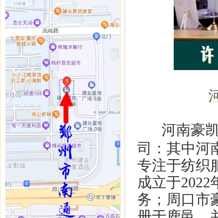
河南豪凯
司：其中河南
专注于纺织
成立于20
务；周口市豪
册于鹿邑，