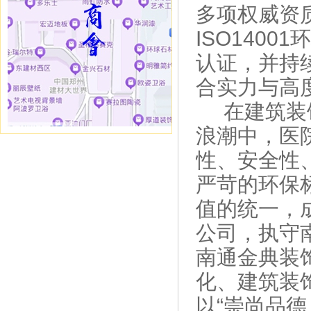
多项权威资
ISO1400
认证，并持
合实力与高
在建筑装饰
浪潮中，医
性、安全性
严苛的环保
值的统一，
公司，执守
南通金典装
化、建筑装
以
“崇尚品