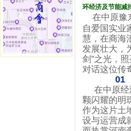
环经济及节能减
在中原豫
自爱国实业
慧，在商海
发展壮大，
剑”之光，
对话这位传
01
在中原经
颗闪耀的明
作为这片土
设与运营成
而执掌河南