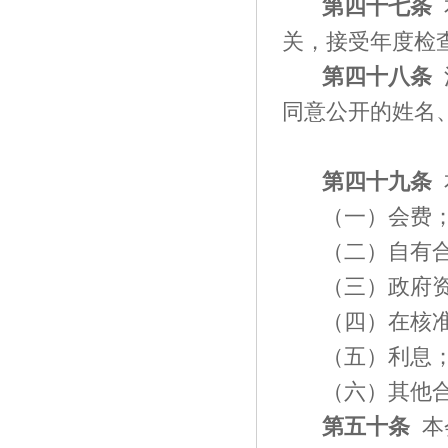
第
四十七
条
关，接受年度检
第
四十八
条
同意公开的姓名
第
四十九
条
（一）会费
（二）自有
（三）政府
（四）在核
（五）利息
（六）其他
第
五十
条
本