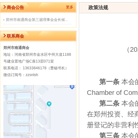
商会公告
更多
政策法规
郑州市南通商会第三届理事会会长候...
联系商会
郑州市南通商会
（2
地址：河南省郑州市金水区中州大道1188
号建业置地广场C座13层071室
联系电话： 13633846178（曹秘书长）
微信订阅号：zzsntsh
第一条
本会
Chamber of 
第二条
本会
在郑州投资、经
册登记的非营利
第三条
本会