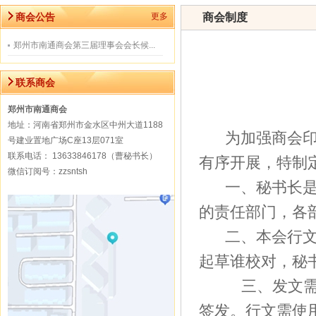
商会公告
更多
商会制度
郑州市南通商会第三届理事会会长候...
联系商会
郑州市南通商会
地址：河南省郑州市金水区中州大道1188
为加强商会
号建业置地广场C座13层071室
联系电话： 13633846178（曹秘书长）
有序开展，特制
微信订阅号：zzsntsh
一、秘书长
的责任部门，各
二、本会行文
起草谁校对，秘
三、发文
签发。行文需使