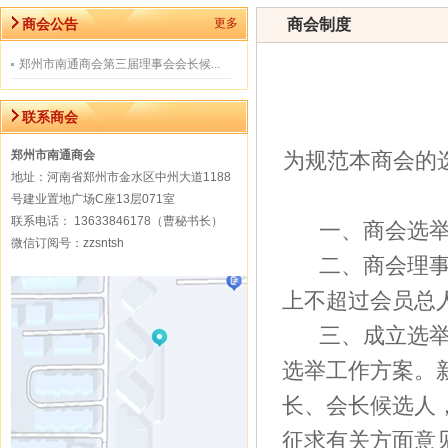
商会公告
更多
商会制度
郑州市南通商会第三届理事会会长候...
联系商会
郑州市南通商会
为规范本商会的
地址：河南省郑州市金水区中州大道1188
号建业置地广场C座13层071室
联系电话： 13633846178（曹秘书长）
一、商会选
微信订阅号：zzsntsh
二、商会理
上不超过会员总
三、成立选
选举工作方案。
长、会长候选人
征求有关方面意